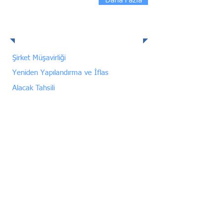
Hizmet Paketleri
Şirket Müşavirliği
Yeniden Yapılandırma ve İflas
Alacak Tahsili
Sözleşme Yönetimi
Gayrimenkul Portföy Yönetimi
Sigorta Rücu
İnşaat ve Altyapı Projeleri
Arabuluculuk
Yabancılar Hizmet
Kişisel Verilerin Korunması