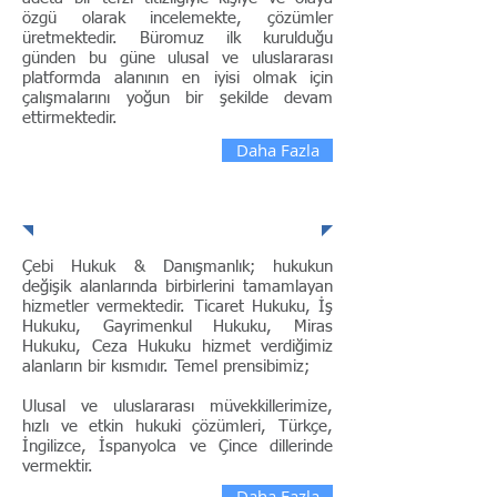
özgü olarak incelemekte, çözümler
üretmektedir. Büromuz ilk kurulduğu
günden bu güne ulusal ve uluslararası
platformda alanının en iyisi olmak için
çalışmalarını yoğun bir şekilde devam
ettirmektedir.
Daha Fazla
ÇALIŞMA ALANLARI
Çebi Hukuk & Danışmanlık; hukukun
değişik alanlarında birbirlerini tamamlayan
hizmetler vermektedir. Ticaret Hukuku, İş
Hukuku, Gayrimenkul Hukuku, Miras
Hukuku, Ceza Hukuku hizmet verdiğimiz
alanların bir kısmıdır. Temel prensibimiz;
​Ulusal ve uluslararası müvekkillerimize,
hızlı ve etkin hukuki çözümleri, Türkçe,
İngilizce, İspanyolca ve Çince dillerinde
vermektir.
Daha Fazla